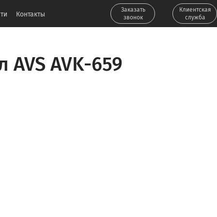
Заказать
Клиентская
ти
Контакты
звонок
служба
л AVS AVK-659