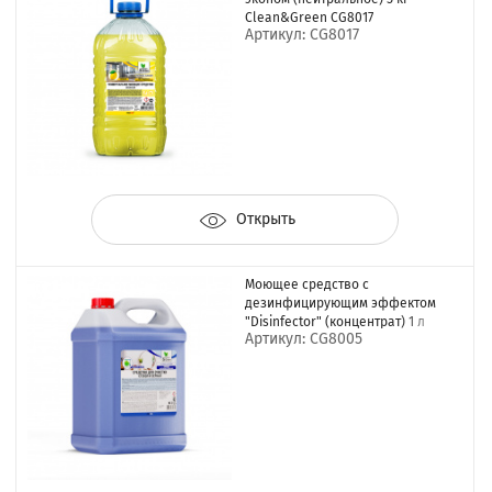
Clean&Green CG8017
Артикул: CG8017
Открыть
Моющее средство с
дезинфицирующим эффектом
"Disinfector" (концентрат) 1 л
Артикул: CG8005
Clean&Green CG8005