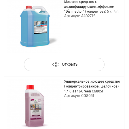
Моющее средство с
дезинфицирующим эффектом
"Disinfector" (концентрат) 5 кг AVS
Артикул: A40271S
AVK-551
Открыть
Универсальное моющее средство
(концентрированное, щелочное)
1 л Clean&Green CG8051
Артикул: CG8051