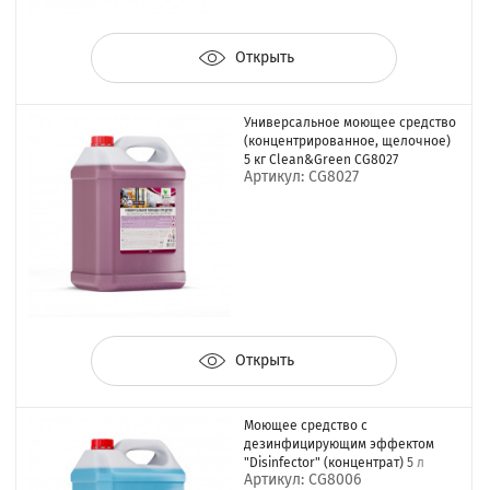
Открыть
Универсальное моющее средство
(концентрированное, щелочное)
5 кг Clean&Green CG8027
Артикул: CG8027
Открыть
Моющее средство с
дезинфицирующим эффектом
"Disinfector" (концентрат) 5 л
Артикул: CG8006
Clean&Green CG8006