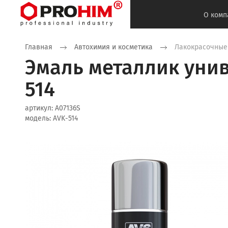
О комп
Главная
Автохимия и косметика
Лакокрасочные
Эмаль металлик унив
514
артикул:
A07136S
модель:
AVK-514