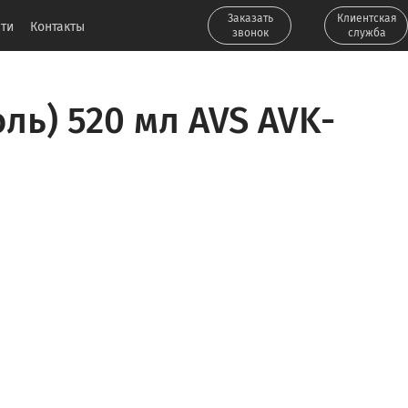
Заказать
Клиентская
ти
Контакты
звонок
служба
ль) 520 мл AVS AVK-