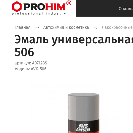
О комп
Главная
Автохимия и косметика
Лакокрасочные
Эмаль универсальная 
506
артикул:
A07128S
модель:
AVK-506