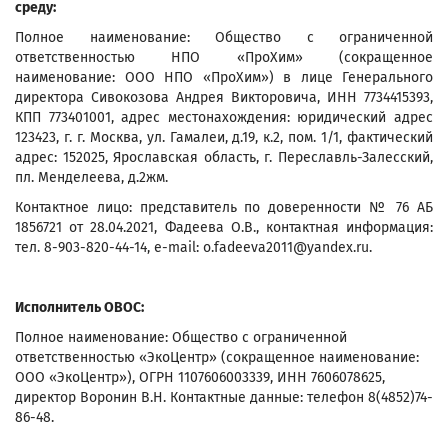
среду:
Полное наименование: Общество с ограниченной
ответственностью НПО «ПроХим» (сокращенное
наименование: ООО НПО «ПроХим») в лице Генерального
директора Сивокозова Андрея Викторовича, ИНН 7734415393,
КПП 773401001, адрес местонахождения: юридический адрес
123423, г. г. Москва, ул. Гамалеи, д.19, к.2, пом. 1/1, фактический
адрес: 152025, Ярославская область, г. Переславль-Залесский,
пл. Менделеева, д.2жм.
Контактное лицо: представитель по доверенности № 76 АБ
1856721 от 28.04.2021, Фадеева О.В., контактная информация:
тел. 8-903-820-44-14, e-mail: o.fadeeva2011@yandex.ru.
Исполнитель ОВОС:
Полное наименование: Общество с ограниченной
ответственностью «ЭкоЦентр» (сокращенное наименование:
ООО «ЭкоЦентр»), ОГРН 1107606003339, ИНН 7606078625,
директор Воронин В.Н. Контактные данные: телефон 8(4852)74-
86-48.